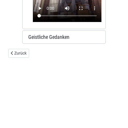
Geistliche Gedanken
Vorheriger Beitrag: Kirchenschatz
Zurück