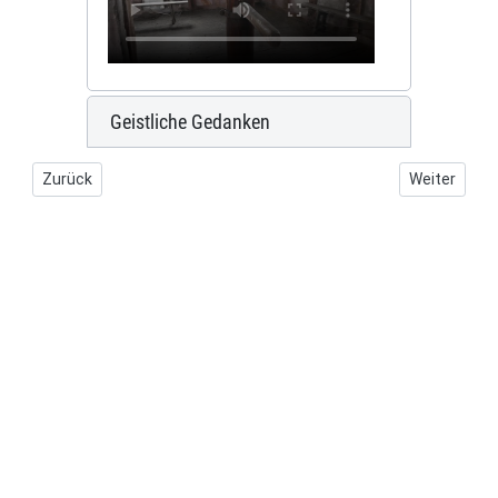
Geistliche Gedanken
Vorheriger Beitrag: Versteckte Orte
Nächster Be
Zurück
Weiter