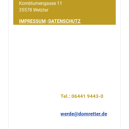
Kornblumengasse 11
35578 Wetzlar
IMPRESSUM
DATENSCHUTZ
|
Gemeinsames Spendenprojekt:
Evangelische Kirchengemeinde Wetzlar
Katholische Pfarrei Unsere Liebe Frau Wetzlar
Wetzlarer Dombau-Verein e.V.
Tel.: 06441 9443-0
werde@domretter.de