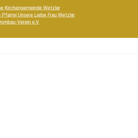
he Kirchengemeinde Wetzlar
 Pfarrei Unsere Liebe Frau Wetzlar
Dombau-Verein e.V.