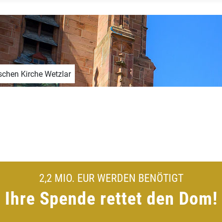
schen Kirche Wetzlar
2,2 MIO. EUR WERDEN BENÖTIGT
Ihre Spende rettet den Dom!