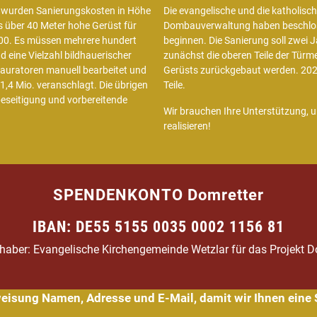
 wurden Sanierungskosten in Höhe
Die evangelische und die katholisc
as über 40 Meter hohe Gerüst für
Dombauverwaltung haben beschloss
000. Es müssen mehrere hundert
beginnen. Die Sanierung soll zwei
eine Vielzahl bildhauerischer
zunächst die oberen Teile der Türme
auratoren manuell bearbeitet und
Gerüsts zurückgebaut werden. 2021
1,4 Mio. veranschlagt. Die übrigen
Teile.
beseitigung und vorbereitende
Wir brauchen Ihre Unterstützung, 
realisieren!
SPENDENKONTO Domretter
IBAN: DE55 5155 0035 0002 1156 81
haber: Evangelische Kirchengemeinde Wetzlar für das Projekt D
rweisung Namen, Adresse und E-Mail, damit wir Ihnen ein